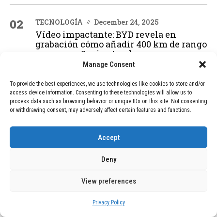
02
TECNOLOGÍA
December 24, 2025
Vídeo impactante: BYD revela en
grabación cómo añadir 400 km de rango
en apenas 5 minutos de carga
Manage Consent
To provide the best experiences, we use technologies like cookies to store and/or
03
BLOG
December 24, 2025
access device information. Consenting to these technologies will allow us to
GAME se Une a la Oferta de Balizas V16
process data such as browsing behavior or unique IDs on this site. Not consenting
Geolocalizadas, Obligatorias a Partir de
or withdrawing consent, may adversely affect certain features and functions.
2026
Accept
04
BLOG
December 24, 2025
Deny
Devastadora Explosión en Residencia
de Ancianos de Pensilvania Deja al
View preferences
Menos Dos Víctimas Fatales
Privacy Policy