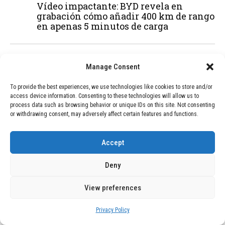
Vídeo impactante: BYD revela en
grabación cómo añadir 400 km de rango
en apenas 5 minutos de carga
02
TECNOLOGÍA
February 9, 2026
Manage Consent
Motor de 800 W, rango de 45 km y
ruedas todo terreno: este scooter cuesta
To provide the best experiences, we use technologies like cookies to store and/or
solo 300 euros y representa una
access device information. Consenting to these technologies will allow us to
adquisición impresionante
process data such as browsing behavior or unique IDs on this site. Not consenting
or withdrawing consent, may adversely affect certain features and functions.
03
BLOG
December 24, 2025
Accept
GAME se Une a la Oferta de Balizas V16
Geolocalizadas, Obligatorias a Partir de
Deny
2026
View preferences
04
BLOG
December 24, 2025
Privacy Policy
Devastadora Explosión en Residencia