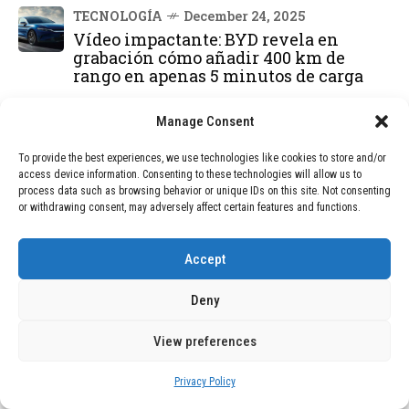
TECNOLOGÍA
December 24, 2025
Vídeo impactante: BYD revela en
grabación cómo añadir 400 km de
rango en apenas 5 minutos de carga
TECNOLOGÍA
February 9, 2026
Manage Consent
Motor de 800 W, rango de 45 km y
To provide the best experiences, we use technologies like cookies to store and/or
ruedas todo terreno: este scooter cuesta
access device information. Consenting to these technologies will allow us to
solo 300 euros y representa una
process data such as browsing behavior or unique IDs on this site. Not consenting
adquisición impresionante
or withdrawing consent, may adversely affect certain features and functions.
BLOG
December 24, 2025
Accept
GAME se Une a la Oferta de Balizas V16
Geolocalizadas, Obligatorias a Partir de
Deny
2026
View preferences
BLOG
December 24, 2025
Devastadora Explosión en Residencia
Privacy Policy
de Ancianos de Pensilvania Deja al