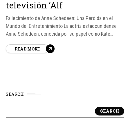
televisión ‘Alf
Fallecimiento de Anne Schedeen: Una Pérdida en el
Mundo del Entretenimiento La actriz estadounidense
Anne Schedeen, conocida por su papel como Kate
Tanner en la popular serie de televisión "Alf", falleció a
READ MORE
los 77 años, según informaciones de su familia y su
agente. Schedeen dejó un legado en la industria del
entretenimiento,...
SEARCH
SEARCH