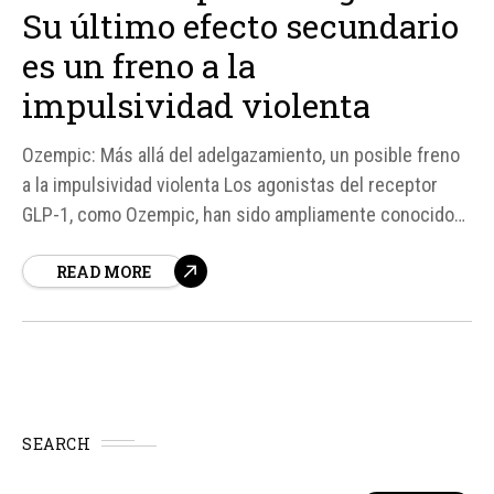
Su último efecto secundario
es un freno a la
impulsividad violenta
Ozempic: Más allá del adelgazamiento, un posible freno
a la impulsividad violenta Los agonistas del receptor
GLP-1, como Ozempic, han sido ampliamente conocidos
por su eficacia en el tratamiento de la diabetes tipo 2 y,
READ MORE
más recientemente, por su capacidad para ayudar en la
pérdida de peso. Sin embargo, investigaciones
recientes sugieren que...
SEARCH