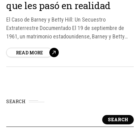
que les pasó en realidad
El Caso de Barney y Betty Hill: Un Secuestro
Extraterrestre Documentado El 19 de septiembre de
1961, un matrimonio estadounidense, Barney y Betty
Hill, experimentaron un evento inexplicable mientras
READ MORE
viajaban por la ruta 3 en las Montañas Blancas de Nueva
Inglaterra. Según fuentes, su viaje de Montreal, Canadá,
a Portsmouth, New Hampshire, se convirtió en una
experiencia...
SEARCH
SEARCH