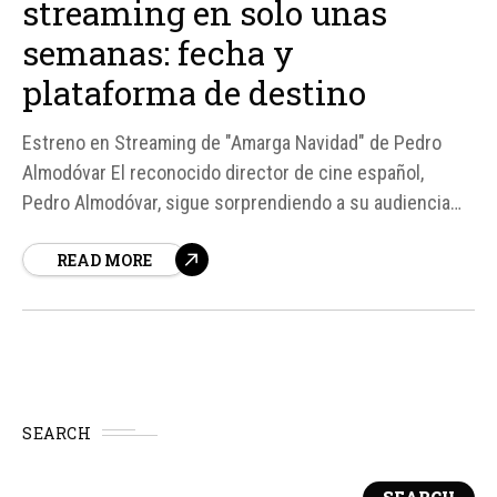
streaming en solo unas
semanas: fecha y
plataforma de destino
Estreno en Streaming de "Amarga Navidad" de Pedro
Almodóvar El reconocido director de cine español,
Pedro Almodóvar, sigue sorprendiendo a su audiencia
con su más reciente producción, "Amarga Navidad".
READ MORE
Después de su estreno en cines el pasado 20 de marzo,
la película protagonizada por Bárbara Lennie y Leonardo
Sbaraglia llegará...
SEARCH