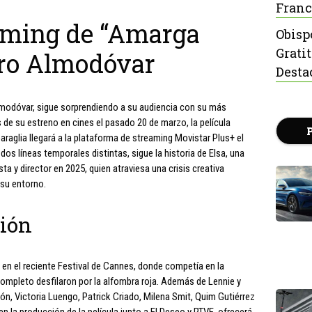
Franc
aming de “Amarga
Obisp
Grati
dro Almodóvar
Desta
lmodóvar, sigue sorprendiendo a su audiencia con su más
de su estreno en cines el pasado 20 de marzo, la película
raglia llegará a la plataforma de streaming Movistar Plus+ el
 dos líneas temporales distintas, sigue la historia de Elsa, una
sta y director en 2025, quien atraviesa una crisis creativa
 su entorno.
ión
 en el reciente Festival de Cannes, donde competía en la
completo desfilaron por la alfombra roja. Además de Lennie y
jón, Victoria Luengo, Patrick Criado, Milena Smit, Quim Gutiérrez