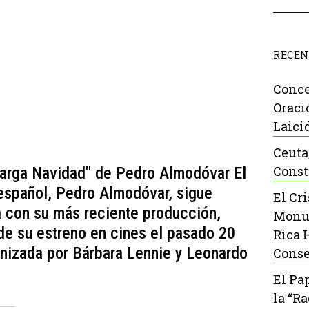
RECEN
Conce
Oraci
Laici
Ceuta
Const
arga Navidad" de Pedro Almodóvar El
 español, Pedro Almodóvar, sigue
El Cr
a con su más reciente producción,
Monu
e su estreno en cines el pasado 20
Rica 
onizada por Bárbara Lennie y Leonardo
Conse
El Pa
la “R