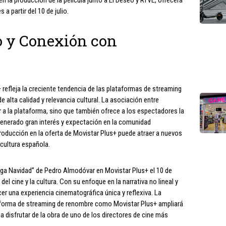
n la producción de la película junto a El Deseo y RTVE, ofrecerá
a partir del 10 de julio.
o y Conexión con
 refleja la creciente tendencia de las plataformas de streaming
e alta calidad y relevancia cultural. La asociación entre
 a la plataforma, sino que también ofrece a los espectadores la
 generado gran interés y expectación en la comunidad
roducción en la oferta de Movistar Plus+ puede atraer a nuevos
 cultura española.
rga Navidad” de Pedro Almodóvar en Movistar Plus+ el 10 de
del cine y la cultura. Con su enfoque en la narrativa no lineal y
er una experiencia cinematográfica única y reflexiva. La
taforma de streaming de renombre como Movistar Plus+ ampliará
a disfrutar de la obra de uno de los directores de cine más