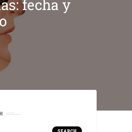
as: fecha y
o
H
SEARCH