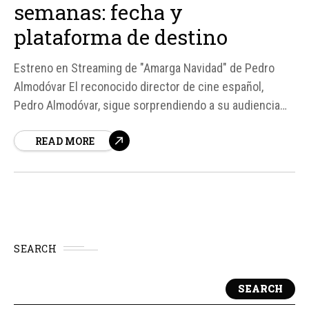
semanas: fecha y
plataforma de destino
Estreno en Streaming de "Amarga Navidad" de Pedro
Almodóvar El reconocido director de cine español,
Pedro Almodóvar, sigue sorprendiendo a su audiencia
con su más reciente producción, "Amarga Navidad".
READ MORE
Después de su estreno en cines el pasado 20 de marzo,
la película protagonizada por Bárbara Lennie y Leonardo
Sbaraglia llegará...
SEARCH
SEARCH