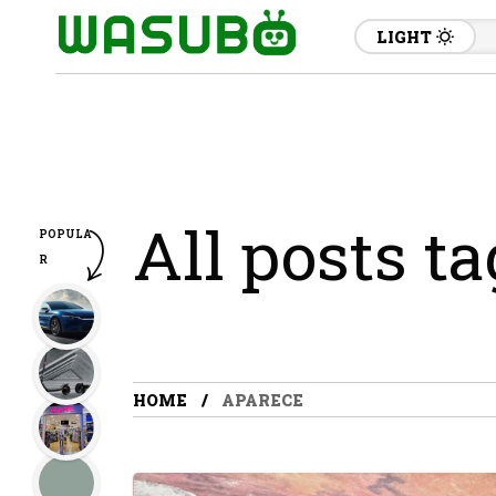
LIGHT
All posts t
POPULA
R
HOME
APARECE