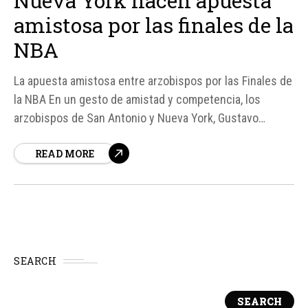
Nueva York hacen apuesta
amistosa por las finales de la
NBA
La apuesta amistosa entre arzobispos por las Finales de
la NBA En un gesto de amistad y competencia, los
arzobispos de San Antonio y Nueva York, Gustavo
García-Siller y Ronald Hicks, respectivamente, han
READ MORE
hecho una apuesta amistosa sobre el resultado de las
Finales de la NBA entre los San Antonio Spurs y los New
York Knicks...
SEARCH
SEARCH