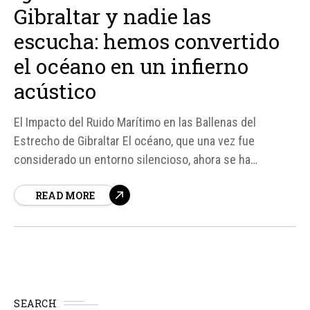
Gibraltar y nadie las
escucha: hemos convertido
el océano en un infierno
acústico
El Impacto del Ruido Marítimo en las Ballenas del
Estrecho de Gibraltar El océano, que una vez fue
considerado un entorno silencioso, ahora se ha
convertido en un "infierno acústico" debido al constante
READ MORE
ruido generado por motores, hélices y cascos de
embarcaciones. Este ruido está teniendo un impacto
devastador en la...
SEARCH