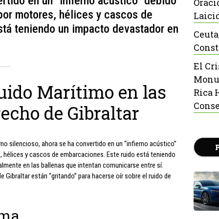
rtido en un "infierno acústico" debido
Oraci
por motores, hélices y cascos de
Laici
stá teniendo un impacto devastador en
Ceuta
Const
El Cr
Monu
uido Marítimo en las
Rica 
Conse
recho de Gibraltar
no silencioso, ahora se ha convertido en un “infierno acústico”
, hélices y cascos de embarcaciones. Este ruido está teniendo
almente en las ballenas que intentan comunicarse entre sí.
e Gibraltar están “gritando” para hacerse oír sobre el ruido de
ema