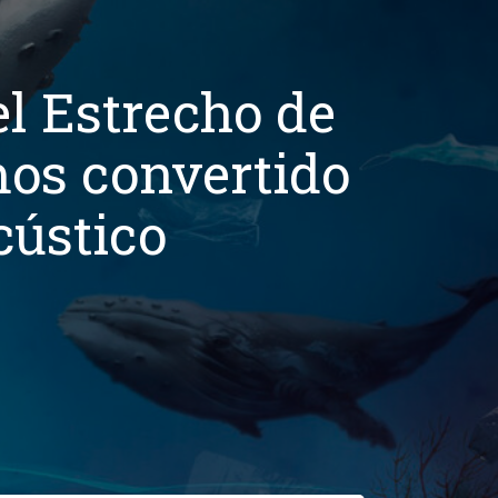
el Estrecho de
mos convertido
cústico