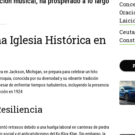
ición musical, ha prosperado a lo largo
Conce
Oraci
Laici
Ceuta
a Iglesia Histórica en
Const
a en Jackson, Michigan, se prepara para celebrar un hito
arroquia, conocida por su diversidad y su vibrante tradición
pesar de enfrentar tiempos turbulentos, incluyendo la presencia
cción en 1924.
esiliencia
rentó retrasos debido a una huelga laboral en canteras de piedra
n social y el anticatolicismo del Ku Klux Klan. Sin embargo, la