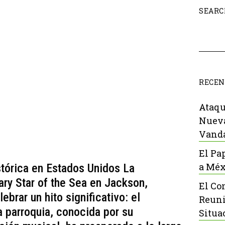
SEARC
RECEN
Ataqu
Nueva
Vanda
El Pa
a Méx
stórica en Estados Unidos La
ry Star of the Sea en Jackson,
El Co
ebrar un hito significativo: el
Reuni
a parroquia, conocida por su
Situa