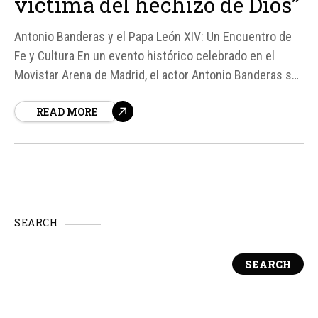
víctima del hechizo de Dios”
Antonio Banderas y el Papa León XIV: Un Encuentro de
Fe y Cultura En un evento histórico celebrado en el
Movistar Arena de Madrid, el actor Antonio Banderas se
reunió con el Papa León XIV durante su viaje apostólico
READ MORE
a España. Según fuentes, Banderas dirigió un
conmovedor testimonio en el...
SEARCH
SEARCH