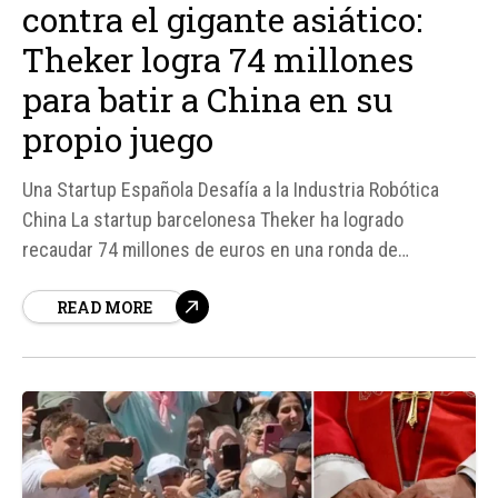
contra el gigante asiático:
Theker logra 74 millones
para batir a China en su
propio juego
Una Startup Española Desafía a la Industria Robótica
China La startup barcelonesa Theker ha logrado
recaudar 74 millones de euros en una ronda de
financiación liderada por el fondo estadounidense CRV,
READ MORE
con la participación de fondos españoles como K Fund,
Itnig, Mission y Kibo Ventures.