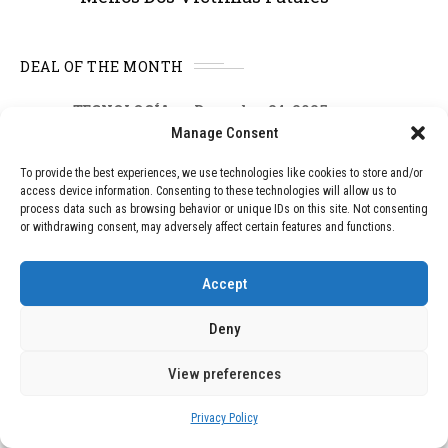
DEAL OF THE MONTH
01
TECNOLOGÍA
December 24, 2025
Vídeo impactante: BYD revela en
Manage Consent
grabación cómo añadir 400 km de rango
en apenas 5 minutos de carga
To provide the best experiences, we use technologies like cookies to store and/or
access device information. Consenting to these technologies will allow us to
process data such as browsing behavior or unique IDs on this site. Not consenting
or withdrawing consent, may adversely affect certain features and functions.
02
TECNOLOGÍA
February 9, 2026
Motor de 800 W, rango de 45 km y
Accept
ruedas todo terreno: este scooter cuesta
solo 300 euros y representa una
Deny
adquisición impresionante
View preferences
03
BLOG
December 24, 2025
Privacy Policy
GAME se Une a la Oferta de Balizas V16