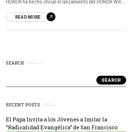
HONOR ha hecho oficial el lanzamiento del HONOR Win
Turbo, un móvil que sigue la filosofía de sus
READ MORE
predecesores en la familia Win, enfocándose en ofrecer
una autonomía extrema en un cuerpo fino y resistente...
SEARCH
SEARCH
RECENT POSTS
El Papa Invita a los Jóvenes a Imitar la
“Radicalidad Evangélica” de San Francisco