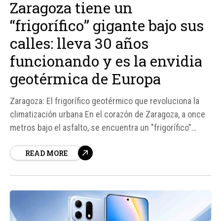
Zaragoza tiene un
“frigorífico” gigante bajo sus
calles: lleva 30 años
funcionando y es la envidia
geotérmica de Europa
Zaragoza: El frigorífico geotérmico que revoluciona la
climatización urbana En el corazón de Zaragoza, a once
metros bajo el asfalto, se encuentra un "frigorífico"
gigante que ha estado funcionando durante 30 años,
READ MORE
calentando y enfriando decenas de edificios de la
ciudad de manera silenciosa y eficiente.