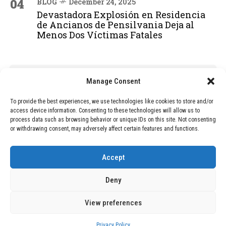
04
BLOG
December 24, 2025
Devastadora Explosión en Residencia
de Ancianos de Pensilvania Deja al
Menos Dos Víctimas Fatales
ADVERTISEMENT
Manage Consent
To provide the best experiences, we use technologies like cookies to store and/or
access device information. Consenting to these technologies will allow us to
process data such as browsing behavior or unique IDs on this site. Not consenting
or withdrawing consent, may adversely affect certain features and functions.
Accept
Deny
View preferences
Copyright © 2026 Wasubo. All rights reserved. |
Privacy policy
Privacy Policy