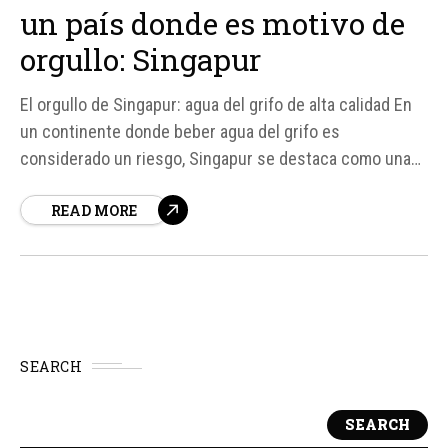
un país donde es motivo de
orgullo: Singapur
El orgullo de Singapur: agua del grifo de alta calidad En
un continente donde beber agua del grifo es
considerado un riesgo, Singapur se destaca como una
anomalía. A diferencia de países como Tailandia,
READ MORE
Vietnam, China o la India, donde el agua embotellada es
la norma, Singapur ha logrado desarrollar un sistema de
potabilización...
SEARCH
SEARCH