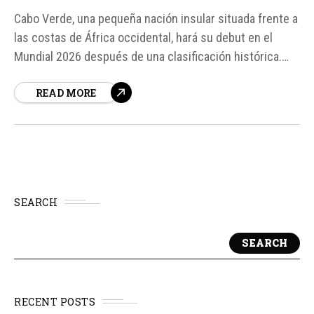
Cabo Verde, una pequeña nación insular situada frente a
las costas de África occidental, hará su debut en el
Mundial 2026 después de una clasificación histórica.
Los llamados Tiburones Azules llegan a Norteamérica
READ MORE
impulsados por una generación de futbolistas formada
en distintos países europeos y por un proyecto que
transformó a...
SEARCH
SEARCH
RECENT POSTS