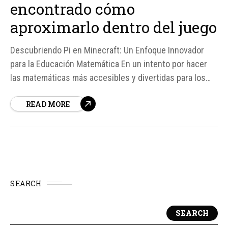
encontrado cómo
aproximarlo dentro del juego
Descubriendo Pi en Minecraft: Un Enfoque Innovador
para la Educación Matemática En un intento por hacer
las matemáticas más accesibles y divertidas para los
jóvenes, dos investigadores, Molly Lynch y Michael
READ MORE
Weselcouch, han encontrado una forma única de
aproximar el valor de pi (π) dentro del popular juego de
video Minecraft.
SEARCH
SEARCH