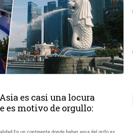
 Asia es casi una locura
 es motivo de orgullo:
 calidad En un continente donde beber agua del grifo es