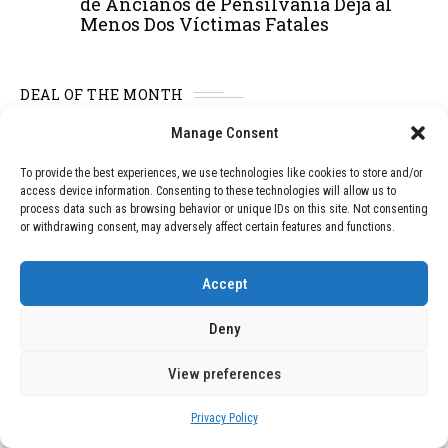
de Ancianos de Pensilvania Deja al
Menos Dos Víctimas Fatales
DEAL OF THE MONTH
Manage Consent
01
TECNOLOGÍA
December 24, 2025
Vídeo impactante: BYD revela en
To provide the best experiences, we use technologies like cookies to store and/or
grabación cómo añadir 400 km de rango
access device information. Consenting to these technologies will allow us to
en apenas 5 minutos de carga
process data such as browsing behavior or unique IDs on this site. Not consenting
or withdrawing consent, may adversely affect certain features and functions.
02
TECNOLOGÍA
February 9, 2026
Accept
Motor de 800 W, rango de 45 km y
ruedas todo terreno: este scooter cuesta
Deny
solo 300 euros y representa una
adquisición impresionante
View preferences
Privacy Policy
03
BLOG
December 24, 2025