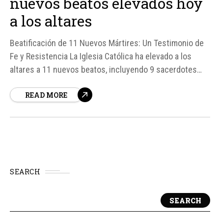
nuevos beatos elevados hoy
a los altares
Beatificación de 11 Nuevos Mártires: Un Testimonio de
Fe y Resistencia La Iglesia Católica ha elevado a los
altares a 11 nuevos beatos, incluyendo 9 sacerdotes
salesianos mártires y 2 sacerdotes checos que dieron
READ MORE
sus vidas por su fe durante la Segunda Guerra Mundial y
el régimen comunista, respectivamente.
SEARCH
SEARCH