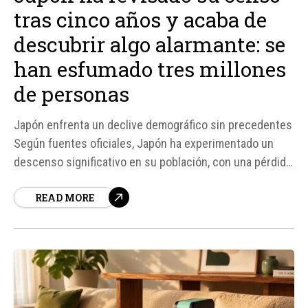
tras cinco años y acaba de
descubrir algo alarmante: se
han esfumado tres millones
de personas
Japón enfrenta un declive demográfico sin precedentes
Según fuentes oficiales, Japón ha experimentado un
descenso significativo en su población, con una pérdida
de tres millones de personas en solo cinco años. Este
READ MORE
descenso representa un 2,45% de la población total, lo
que supone un retroceso sin precedentes en...