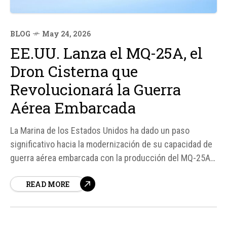
BLOG
May 24, 2026
EE.UU. Lanza el MQ-25A, el
Dron Cisterna que
Revolucionará la Guerra
Aérea Embarcada
La Marina de los Estados Unidos ha dado un paso
significativo hacia la modernización de su capacidad de
guerra aérea embarcada con la producción del MQ-25A
Stingray, un dron cisterna diseñado para repostar a los
READ MORE
cazas en vuelo. Según fuentes, este avance tecnológico
permitirá a los F/A-18E/F Super Hornet dedicar...