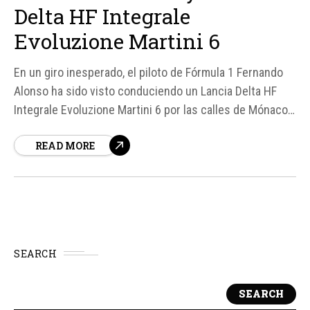
Delta HF Integrale
Evoluzione Martini 6
En un giro inesperado, el piloto de Fórmula 1 Fernando
Alonso ha sido visto conduciendo un Lancia Delta HF
Integrale Evoluzione Martini 6 por las calles de Mónaco.
Este coche compacto italiano de los años 90, que
READ MORE
muchos creían olvidado, ha generado una gran
admiración y nostalgia entre los aficionados al motor.
SEARCH
SEARCH