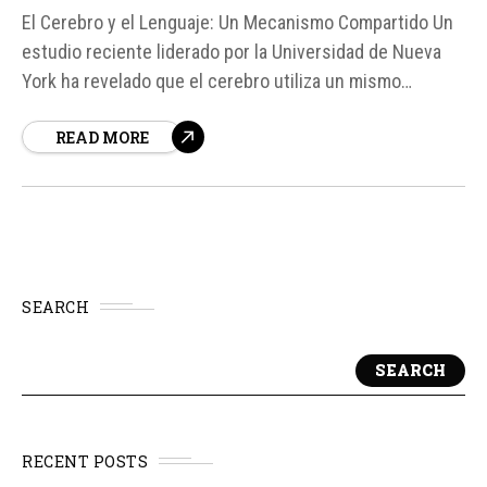
El Cerebro y el Lenguaje: Un Mecanismo Compartido Un
estudio reciente liderado por la Universidad de Nueva
York ha revelado que el cerebro utiliza un mismo
mecanismo neuronal para procesar la gramática,
READ MORE
independientemente del idioma que se esté hablando.
Esto sugiere que el lenguaje humano se apoya en una
arquitectura cerebral universal, capaz de...
SEARCH
SEARCH
RECENT POSTS