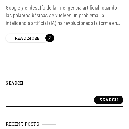
Google y el desafío de la inteligencia artificial: cuando
las palabras básicas se vuelven un problema La
inteligencia artificial (IA) ha revolucionado la forma en
que interactuamos con los buscadores en línea, pero
READ MORE
también ha generado algunos problemas inesperados.
En el caso de Google, su sistema de resúmenes con IA,
conocido...
SEARCH
SEARCH
RECENT POSTS