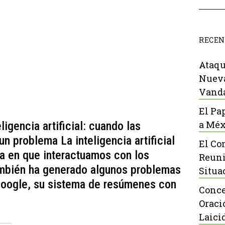
RECEN
Ataqu
Nueva
Vanda
El Pa
a Méx
ligencia artificial: cuando las
n problema La inteligencia artificial
El Co
ma en que interactuamos con los
Reuni
ambién ha generado algunos problemas
Situa
Google, su sistema de resúmenes con
Conce
Oraci
Laici