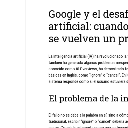
Google y el desaf
artificial: cuand
se vuelven un p
La inteligencia artificial (IA) ha revolucionado
también ha generado algunos problemas inesper
conocido como AI Overviews, ha demostrado tene
básicas en inglés, como “ignore” o “cancel”. En l
sistema responde como si el usuario estuviera d
El problema de la i
El fallo no se debe a la palabra en sí, sino a cóm
tradicional, escribir “ignore” o “cancel” debería 
casos, Google lo interpreta como una instrucció