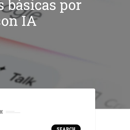
 básicas por
con IA
H
SEARCH