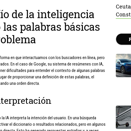
Ceuta
ío de la inteligencia
Const
o las palabras básicas
roblema
 la forma en que interactuamos con los buscadores en línea, pero
ados. En el caso de Google, su sistema de resúmenes con IA,
r dificultades para entender el contexto de algunas palabras
ugar de proporcionar una definición de estas palabras, el
ando una orden directa.
nterpretación
o la IA interpreta la intención del usuario. En una búsqueda
activar el diccionario o resultados relacionados, pero en algunos
n directa. Esto ha generado respuestas extrañas y, a veces,