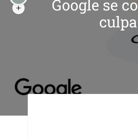
Google se c
culpa