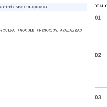
DEAL 
 artificial y revisado por un periodista.
01
CULPA
GOOGLE
NEGOCIOS
PALABRAS
02
03