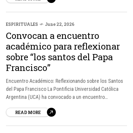
Nacional francesa sobre la...
ESPIRITUALES
June 22, 2026
Convocan a encuentro
académico para reflexionar
sobre “los santos del Papa
Francisco”
Encuentro Académico: Reflexionando sobre los Santos
del Papa Francisco La Pontificia Universidad Católica
Argentina (UCA) ha convocado a un encuentro
académico y de reflexión titulado "Los Santos del Papa
READ MORE
Francisco: Testigos de una Iglesia en salida. De las
periferias al corazón del Evangelio", que se llevará a
cabo el miércoles 24...