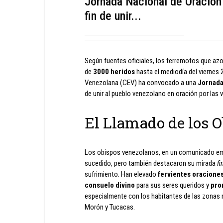
Jornada Nacional de Oración 
fin de unir...
Según fuentes oficiales, los terremotos que az
de
3000 heridos
hasta el mediodía del viernes 2
Venezolana (CEV) ha convocado a una
Jornada
de unir al pueblo venezolano en oración por las v
El Llamado de los 
Los obispos venezolanos, en un comunicado emi
sucedido, pero también destacaron su mirada
fi
sufrimiento. Han elevado
fervientes oracione
consuelo divino
para sus seres queridos y
pro
especialmente con los habitantes de las zonas 
Morón y Tucacas.