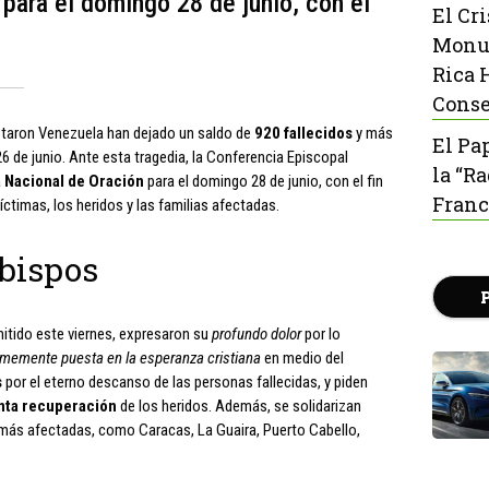
para el domingo 28 de junio, con el
El Cr
Monu
Rica 
Conse
otaron Venezuela han dejado un saldo de
920 fallecidos
y más
El Pa
6 de junio. Ante esta tragedia, la Conferencia Episcopal
la “R
 Nacional de Oración
para el domingo 28 de junio, con el fin
Franc
íctimas, los heridos y las familias afectadas.
Obispos
tido este viernes, expresaron su
profundo dolor
por lo
rmemente puesta en la esperanza cristiana
en medio del
s
por el eterno descanso de las personas fallecidas, y piden
nta recuperación
de los heridos. Además, se solidarizan
más afectadas, como Caracas, La Guaira, Puerto Cabello,