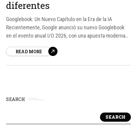
diferentes
Googlebook: Un Nuevo Capítulo en la Era de la IA
Recientemente, Google anunció su nuevo Googlebook
en el evento anual I/O 2026, con una apuesta moderna
centrada en la IA gracias a Gemini Intelligence. Sin
READ MORE
embargo, quedaban incógnitas sobre el futuro de los
Chromebook y la posible colaboración con otros
fabricantes.
SEARCH
SEARCH