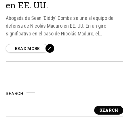
en EE. UU.
Abogada de Sean 'Diddy' Combs se une al equipo de
defensa de Nicolás Maduro en EE. UU. En un giro
significativo en el caso de Nicolás Maduro, el
expresidente de Venezuela ha incorporado a su equipo
READ MORE
de defensa en Estados Unidos a Anna Estevao, una
abogada que previamente formó parte del equipo legal
de...
SEARCH
SEARCH