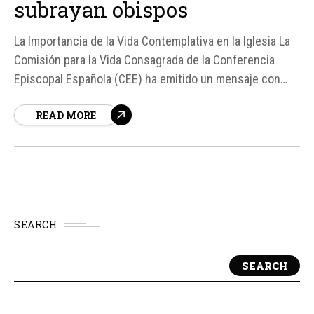
subrayan obispos
La Importancia de la Vida Contemplativa en la Iglesia La
Comisión para la Vida Consagrada de la Conferencia
Episcopal Española (CEE) ha emitido un mensaje con
motivo de la Jornada Pro Orantibus, que se celebra el 31
READ MORE
de mayo, solemnidad de la Santísima Trinidad. En este
mensaje, los obispos subrayan la importancia de...
SEARCH
SEARCH