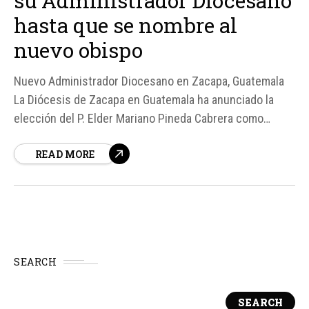
su Administrador Diocesano
hasta que se nombre al
nuevo obispo
Nuevo Administrador Diocesano en Zacapa, Guatemala
La Diócesis de Zacapa en Guatemala ha anunciado la
elección del P. Elder Mariano Pineda Cabrera como
Administrador Diocesano, según un comunicado emitido
READ MORE
el 8 de junio. Esta decisión se toma en un momento en
que la sede de Zacapa y Santo Cristo de Esquipulas se
encuentra...
SEARCH
SEARCH