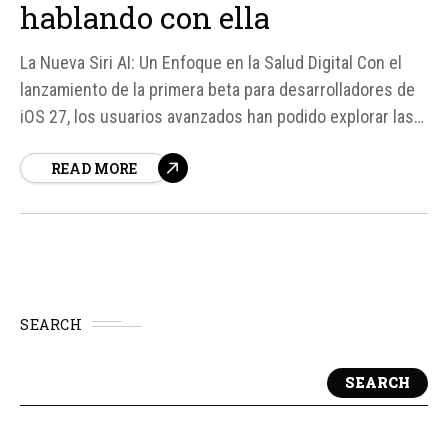
hablando con ella
La Nueva Siri AI: Un Enfoque en la Salud Digital Con el
lanzamiento de la primera beta para desarrolladores de
iOS 27, los usuarios avanzados han podido explorar las
nuevas características y mejoras de Siri AI, el asistente
READ MORE
virtual de Apple. Una de las novedades más interesantes
es la implementación de un "Mensaje de descanso"...
SEARCH
SEARCH