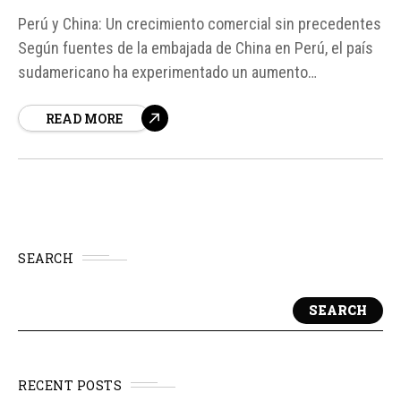
Perú y China: Un crecimiento comercial sin precedentes
Según fuentes de la embajada de China en Perú, el país
sudamericano ha experimentado un aumento
significativo en sus ventas agrícolas a China durante
READ MORE
2025, con un crecimiento del 63,5% en comparación con
años anteriores. Este aumento ha llevado el comercio
bilateral entre Perú...
SEARCH
SEARCH
RECENT POSTS