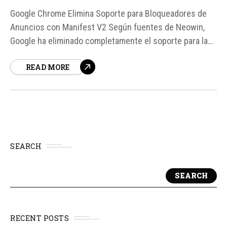
Google Chrome Elimina Soporte para Bloqueadores de
Anuncios con Manifest V2 Según fuentes de Neowin,
Google ha eliminado completamente el soporte para las
extensiones de bloqueadores de anuncios que utilizan
READ MORE
Manifest V2 en su navegador Chrome. Esto significa que
los usuarios ya no podrán utilizar trucos o flags ocultas
para mantener activas estas extensiones,...
SEARCH
SEARCH
RECENT POSTS