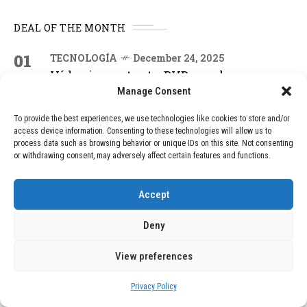
DEAL OF THE MONTH
01
TECNOLOGÍA
December 24, 2025
Vídeo impactante: BYD revela en
grabación cómo añadir 400 km de rango
Manage Consent
en apenas 5 minutos de carga
To provide the best experiences, we use technologies like cookies to store and/or
access device information. Consenting to these technologies will allow us to
process data such as browsing behavior or unique IDs on this site. Not consenting
02
TECNOLOGÍA
February 9, 2026
or withdrawing consent, may adversely affect certain features and functions.
Motor de 800 W, rango de 45 km y
ruedas todo terreno: este scooter cuesta
Accept
solo 300 euros y representa una
adquisición impresionante
Deny
View preferences
03
BLOG
December 24, 2025
GAME se Une a la Oferta de Balizas V16
Privacy Policy
Geolocalizadas, Obligatorias a Partir de
2026