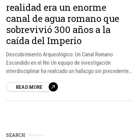
realidad era un enorme
canal de agua romano que
sobrevivió 300 años a la
caída del Imperio
Descubrimiento Arqueológico: Un Canal Romano
Escondido en el Rin Un equipo de investigación
interdisciplinar ha realizado un hallazgo sin precedentes
en el suroeste de Alemania, cerca del río Rin. Lo que
READ MORE
inicialmente se pensó que era un meandro abandonado
del río resultó ser un canal artificial romano de gran
tamaño, que conectaba...
SEARCH