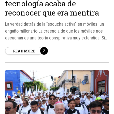
tecnología acaba de
reconocer que era mentira
La verdad detrás de la "escucha activa" en móviles: un
engaño millonario La creencia de que los móviles nos
escuchan es una teoría conspirativa muy extendida. Sin
embargo, según fuentes de la Comisión Federal de
READ MORE
Comercio de EEUU (FCT), una empresa llamada Cox
Media Group ha sido multada con $880,000...