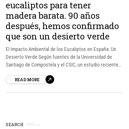
eucaliptos para tener
madera barata. 90 años
después, hemos confirmado
que son un desierto verde
El Impacto Ambiental de los Eucaliptos en España: Un
Desierto Verde Según fuentes de la Universidad de
Santiago de Compostela y el CSIC, un estudio reciente
ha revelado que las plantaciones de eucaliptos en
READ MORE
España, que cubren actualmente el 30% de la superficie
forestal en zonas como el noroeste del país, están
teniendo un impacto devastador...
SEARCH