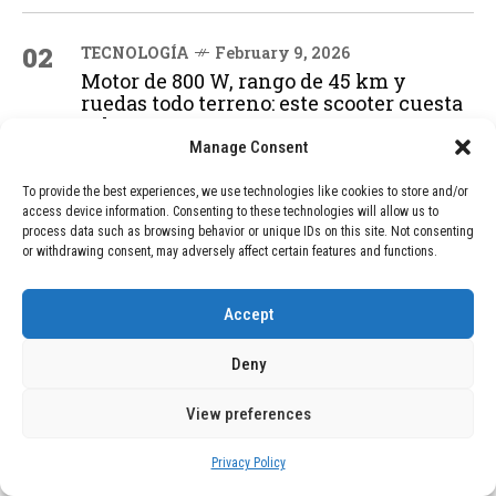
02
TECNOLOGÍA
February 9, 2026
Motor de 800 W, rango de 45 km y
ruedas todo terreno: este scooter cuesta
solo 300 euros y representa una
adquisición impresionante
Manage Consent
To provide the best experiences, we use technologies like cookies to store and/or
access device information. Consenting to these technologies will allow us to
03
BLOG
December 24, 2025
process data such as browsing behavior or unique IDs on this site. Not consenting
GAME se Une a la Oferta de Balizas V16
or withdrawing consent, may adversely affect certain features and functions.
Geolocalizadas, Obligatorias a Partir de
2026
Accept
Deny
04
BLOG
December 24, 2025
Devastadora Explosión en Residencia
View preferences
de Ancianos de Pensilvania Deja al
Menos Dos Víctimas Fatales
Privacy Policy