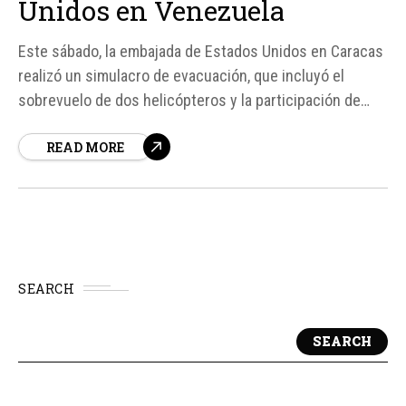
Unidos en Venezuela
Este sábado, la embajada de Estados Unidos en Caracas
realizó un simulacro de evacuación, que incluyó el
sobrevuelo de dos helicópteros y la participación de
personal de bomberos y ambulancias. Según fuentes
READ MORE
oficiales, el simulacro se llevó a cabo "ante eventuales
situaciones médicas" o catástrofes, y se extenderá
hasta pasado el...
SEARCH
SEARCH