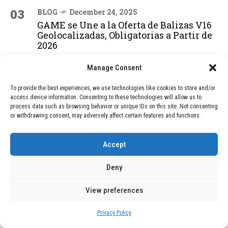
03
BLOG
December 24, 2025
GAME se Une a la Oferta de Balizas V16
Geolocalizadas, Obligatorias a Partir de
2026
Manage Consent
04
BLOG
December 24, 2025
To provide the best experiences, we use technologies like cookies to store and/or
Devastadora Explosión en Residencia
access device information. Consenting to these technologies will allow us to
de Ancianos de Pensilvania Deja al
process data such as browsing behavior or unique IDs on this site. Not consenting
Menos Dos Víctimas Fatales
or withdrawing consent, may adversely affect certain features and functions.
Accept
ADVERTISEMENT
Deny
View preferences
Privacy Policy