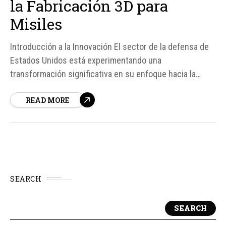
la Fabricación 3D para
Misiles
Introducción a la Innovación El sector de la defensa de
Estados Unidos está experimentando una
transformación significativa en su enfoque hacia la
producción de armamento, especialmente en lo que
READ MORE
respecta a misiles. La adopción de la tecnología de
impresión tridimensional (3D) para la fabricación de
componentes críticos de misiles es un...
SEARCH
SEARCH