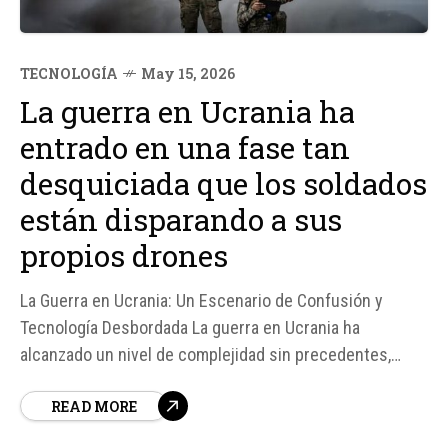
TECNOLOGÍA
May 15, 2026
La guerra en Ucrania ha
entrado en una fase tan
desquiciada que los soldados
están disparando a sus
propios drones
La Guerra en Ucrania: Un Escenario de Confusión y
Tecnología Desbordada La guerra en Ucrania ha
alcanzado un nivel de complejidad sin precedentes,
donde la distinción entre amigo y enemigo se ha vuelto
READ MORE
cada vez más difícil. Según fuentes, los soldados
ucranianos están disparando a sus propios drones