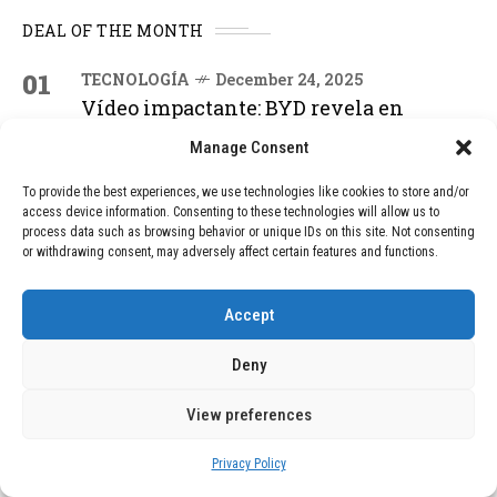
DEAL OF THE MONTH
01
TECNOLOGÍA
December 24, 2025
Vídeo impactante: BYD revela en
grabación cómo añadir 400 km de rango
Manage Consent
en apenas 5 minutos de carga
To provide the best experiences, we use technologies like cookies to store and/or
access device information. Consenting to these technologies will allow us to
02
TECNOLOGÍA
February 9, 2026
process data such as browsing behavior or unique IDs on this site. Not consenting
or withdrawing consent, may adversely affect certain features and functions.
Motor de 800 W, rango de 45 km y
ruedas todo terreno: este scooter cuesta
solo 300 euros y representa una
Accept
adquisición impresionante
Deny
03
BLOG
December 24, 2025
View preferences
GAME se Une a la Oferta de Balizas V16
Geolocalizadas, Obligatorias a Partir de
Privacy Policy
2026